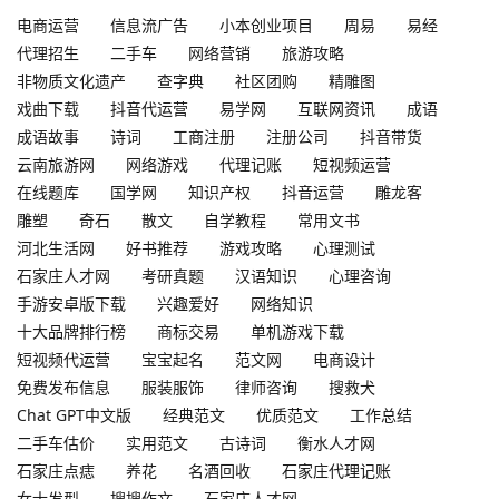
电商运营
信息流广告
小本创业项目
周易
易经
代理招生
二手车
网络营销
旅游攻略
非物质文化遗产
查字典
社区团购
精雕图
戏曲下载
抖音代运营
易学网
互联网资讯
成语
成语故事
诗词
工商注册
注册公司
抖音带货
云南旅游网
网络游戏
代理记账
短视频运营
在线题库
国学网
知识产权
抖音运营
雕龙客
雕塑
奇石
散文
自学教程
常用文书
河北生活网
好书推荐
游戏攻略
心理测试
石家庄人才网
考研真题
汉语知识
心理咨询
手游安卓版下载
兴趣爱好
网络知识
十大品牌排行榜
商标交易
单机游戏下载
短视频代运营
宝宝起名
范文网
电商设计
免费发布信息
服装服饰
律师咨询
搜救犬
Chat GPT中文版
经典范文
优质范文
工作总结
二手车估价
实用范文
古诗词
衡水人才网
石家庄点痣
养花
名酒回收
石家庄代理记账
女士发型
搜搜作文
石家庄人才网