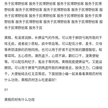
务于民博野拍客 服务于民博野拍客 服务于民博野拍客 服务于民博
野拍客 服务于民博野拍客 服务于民博野拍客 服务于民博野拍客 服
务于民博野拍客 服务于民博野拍客 服务于民博野拍客 服务于民博
野拍客 服务于民博野拍客 服务于民博野拍客 服务于民博野拍客 服
务于民博野拍客 服务于民
黄精，有滋肾润肺，补脾益气的作用。可以用于肺阴亏耗所致的干
咳无痰，或者痰少质粘，痰中带血等。可以配伍沙参、麦冬、贝母
等养阴清肺的药物同用。也可以用于肝肾不足所致的腰膝酸软，眩
晕耳鸣，五心烦热，潮热盗汗，心烦不寐，颧红口干，溲黄便秘
等。可以配伍枸杞子、菟丝子等同用。黄精既能健脾益气，又能益
脾阴。可以用于脾胃气阴两虚所致的神疲倦怠，肢体乏力，口燥咽
干，大便秘结舌红无苔等症。下面就随小编一起来看看黄精药材有
什么功效，黄精药材怎么吃是最好！
01
黄精药材有什么功效