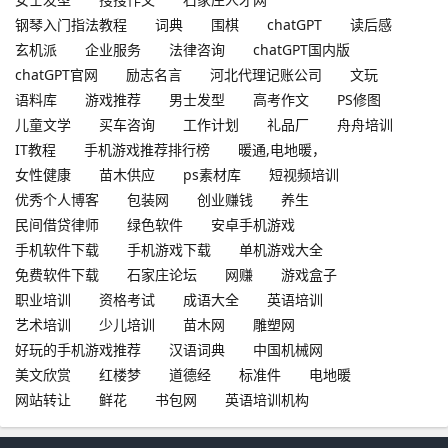
钢琴入门指法教程
词典
围棋
chatGPT
读后感
玄机派
企业服务
法律咨询
chatGPT国内版
chatGPT官网
励志名言
河北代理记账公司
文玩
语料库
游戏推荐
男士发型
高考作文
PS修图
儿童文学
买车咨询
工作计划
礼品厂
舟舟培训
IT教程
手机游戏推荐排行榜
暖通,电地暖，
女性健康
苗木供应
ps素材库
短视频培训
优秀个人博客
包装网
创业赚钱
养生
民间借贷律师
绿色软件
安卓手机游戏
手机软件下载
手机游戏下载
单机游戏大全
免费软件下载
石家庄论坛
网赚
游戏盒子
职业培训
资格考试
成语大全
英语培训
艺术培训
少儿培训
苗木网
雕塑网
好玩的手机游戏推荐
汉语词典
中国机械网
美文欣赏
红楼梦
道德经
标准件
电地暖
网站转让
鲜花
书包网
英语培训机构