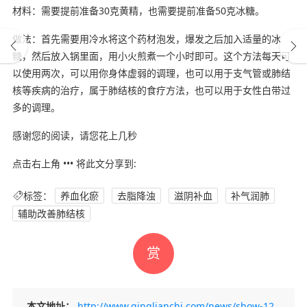
材料：需要提前准备30克黄精，也需要提前准备50克冰糖。
做法：首先需要用冷水将这个药材泡发，爆发之后加入适量的冰
糖，然后放入锅里面，用小火煎煮一个小时即可。这个方法每天可
以使用两次，可以用你身体虚弱的调理，也可以用于支气管或肺结
核等疾病的治疗，属于肺结核的食疗方法，也可以用于女性白带过
多的调理。
感谢您的阅读，请您花上几秒
点击右上角 ••• 将此文分享到:
标签：
养血化瘀
去脂降浊
滋阴补血
补气润肺
辅助改善肺结核
赏
本文地址：
http://www.qinglianchi.com/news/show-12