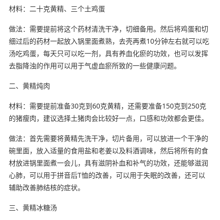
材料：二十克黄精、三个土鸡蛋
做法：需要提前将这个药材清洗干净，切细备用。然后将鸡蛋和切
细过后的药材一起放入锅里面煮熟，去壳再煮10分钟左右就可以吃
汤吃鸡蛋，每天只可以吃一剂，具有养血化瘀的功效，也可以发挥
去脂降浊的作用可以用于气虚血瘀所致的一些健康问题。
二、黄精炖肉
材料：需要提前准备30克到60克黄精，还需要准备150克到250克
的猪瘦肉，建议选择土猪肉会比较好一点，口感和功效都会更佳。
做法：首先需要将黄精先洗干净，切片备用，可以放进一个干净的
碗里面，放入适量的食用盐和老姜以及料酒调味，然后将所有的食
材放进锅里面煮一会儿，具有滋阴补血和补气的功效，还能够滋润
心肺，可以用于拼音后T恤的改善，可以用于失眠的改善，还可以
辅助改善肺结核的症状。
三、黄精冰糖汤