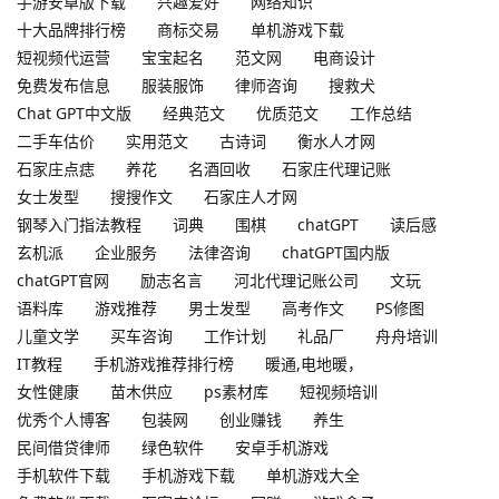
手游安卓版下载
兴趣爱好
网络知识
十大品牌排行榜
商标交易
单机游戏下载
短视频代运营
宝宝起名
范文网
电商设计
免费发布信息
服装服饰
律师咨询
搜救犬
Chat GPT中文版
经典范文
优质范文
工作总结
二手车估价
实用范文
古诗词
衡水人才网
石家庄点痣
养花
名酒回收
石家庄代理记账
女士发型
搜搜作文
石家庄人才网
钢琴入门指法教程
词典
围棋
chatGPT
读后感
玄机派
企业服务
法律咨询
chatGPT国内版
chatGPT官网
励志名言
河北代理记账公司
文玩
语料库
游戏推荐
男士发型
高考作文
PS修图
儿童文学
买车咨询
工作计划
礼品厂
舟舟培训
IT教程
手机游戏推荐排行榜
暖通,电地暖，
女性健康
苗木供应
ps素材库
短视频培训
优秀个人博客
包装网
创业赚钱
养生
民间借贷律师
绿色软件
安卓手机游戏
手机软件下载
手机游戏下载
单机游戏大全