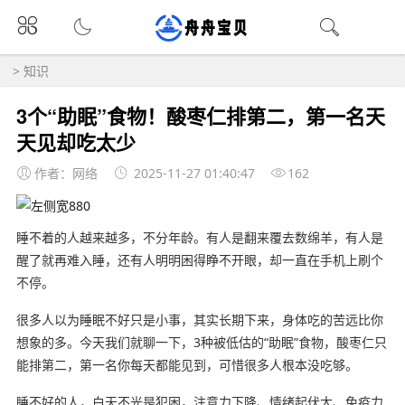
>
知识
3个“助眠”食物！酸枣仁排第二，第一名天
天见却吃太少
作者：网络
2025-11-27 01:40:47
162
睡不着的人越来越多，不分年龄。有人是翻来覆去数绵羊，有人是
醒了就再难入睡，还有人明明困得睁不开眼，却一直在手机上刷个
不停。
很多人以为睡眠不好只是小事，其实长期下来，身体吃的苦远比你
想象的多。今天我们就聊一下，3种被低估的“助眠”食物，酸枣仁只
能排第二，第一名你每天都能见到，可惜很多人根本没吃够。
睡不好的人，白天不光是犯困，注意力下降、情绪起伏大、免疫力