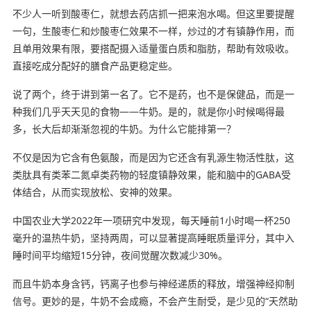
不少人一听到酸枣仁，就想去药店抓一把来泡水喝。但这里要提醒
一句，生酸枣仁和炒酸枣仁效果不一样，炒过的才有镇静作用，而
且单用效果有限，要搭配摄入适量蛋白质和脂肪，帮助有效吸收。
直接吃成分配好的膳食产品更稳定些。
说了两个，终于讲到第一名了。它不是药，也不是保健品，而是一
种我们几乎天天见的食物——牛奶。是的，就是你小时候喝得最
多，长大后却渐渐忽视的牛奶。为什么它能排第一？
不仅是因为它含有色氨酸，而是因为它还含有乳源生物活性肽，这
类肽具有类苯二氮卓类药物的轻度镇静效果，能和脑中的GABA受
体结合，从而实现放松、安神的效果。
中国农业大学2022年一项研究中发现，每天睡前1小时喝一杯250
毫升的温热牛奶，坚持两周，可以显著提高睡眠质量评分，其中入
睡时间平均缩短15分钟，夜间觉醒次数减少30%。
而且牛奶本身含钙，钙离子也参与神经递质的释放，增强神经抑制
信号。更妙的是，牛奶不会成瘾，不会产生耐受，是少见的“天然助