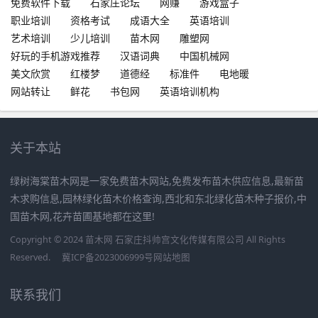
免费软件下载
石家庄论坛
网赚
游戏盒子
职业培训
资格考试
成语大全
英语培训
艺术培训
少儿培训
苗木网
雕塑网
好玩的手机游戏推荐
汉语词典
中国机械网
美文欣赏
红楼梦
道德经
标准件
电地暖
网站转让
鲜花
书包网
英语培训机构
关于本站
绿树海棠苗木网是一家免费苗木网站,免费发布苗木供应信息,最新苗
木求购信息,园林绿化苗木价格查询,西北和东北绿化苗木种子报价,中
国苗木网,花卉苗圃基地都在这里!
Copyright © 2024 苗木网 石家庄抖帅宫文化传媒有限公司 All Rights
Reserved.
冀ICP备2023006999号
网站地图
联系我们