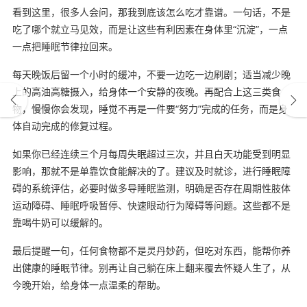
看到这里，很多人会问，那我到底该怎么吃才靠谱。一句话，不是
吃了哪个就立马见效，而是让这些有利因素在身体里“沉淀”，一点
一点把睡眠节律拉回来。
每天晚饭后留一个小时的缓冲，不要一边吃一边刷剧；适当减少晚
上的高油高糖摄入，给身体一个安静的夜晚。再配合上这三类食
物，慢慢你会发现，睡觉不再是一件要“努力”完成的任务，而是身
体自动完成的修复过程。
如果你已经连续三个月每周失眠超过三次，并且白天功能受到明显
影响，那就不是单靠饮食能解决的了。建议及时就诊，进行睡眠障
碍的系统评估，必要时做多导睡眠监测，明确是否存在周期性肢体
运动障碍、睡眠呼吸暂停、快速眼动行为障碍等问题。这些都不是
靠喝牛奶可以缓解的。
最后提醒一句，任何食物都不是灵丹妙药，但吃对东西，能帮你养
出健康的睡眠节律。别再让自己躺在床上翻来覆去怀疑人生了，从
今晚开始，给身体一点温柔的帮助。