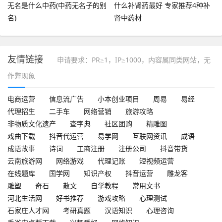
无名是什么中药(中药无名子的别
什么补肾药最好 专家推荐4种补
名)
肾中药材
友情链接
申请要求：PR≥1，IP≥1000，内容属同类网站，无
作弊现象
电商运营
信息流广告
小本创业项目
周易
易经
代理招生
二手车
网络营销
旅游攻略
非物质文化遗产
查字典
社区团购
精雕图
戏曲下载
抖音代运营
易学网
互联网资讯
成语
成语故事
诗词
工商注册
注册公司
抖音带货
云南旅游网
网络游戏
代理记账
短视频运营
在线题库
国学网
知识产权
抖音运营
雕龙客
雕塑
奇石
散文
自学教程
常用文书
河北生活网
好书推荐
游戏攻略
心理测试
石家庄人才网
考研真题
汉语知识
心理咨询