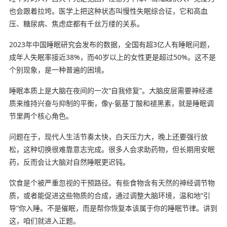
也会跟着拉垮。医学上把这种状态叫慢性失眠综合征，它和高血
压、糖尿病、焦虑症都有千丝万缕的关系。
2023年中国睡眠研究会发布的数据，全国有超3亿人有睡眠问题，
成年人失眠率接近38%，而40岁以上的女性更是超过50%。这不是
个别现象，是一种普遍的困境。
睡眠本质上是大脑在夜间的一次“自我修复”。大脑皮层需要神经递
质来维持兴奋与抑制的平衡，像γ-氨基丁酸和褪黑素，就是睡眠调
节里两个核心角色。
问题在于，现代人生活节奏太快，白天压力大，晚上还要强行放
松，这种切换很难靠意志完成。很多人会求助药物，但长期用安眠
药，反而会让大脑对自然睡眠更迟钝。
饮食是个被严重忽视的干预路径。有些食物含有天然的神经调节物
质，或者能促进这些物质的合成，通过调整大脑环境，温和地“引
导”你入睡。不是催眠，而是帮你恢复本该属于你的睡眠节律。讲到
这，咱们就进入正题。