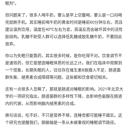
眠剂”。
但问题来了，很多人喝牛奶，要么是早上空腹喝，要么是一口闷喝
完就刷手机。其实睡前喝牛奶的黄金时间是睡前60分钟左右，而且
建议温热饮用，温度在40℃左右为宜，高温反而会破坏其中的活性
肽结构。乳糖不耐受人群可以选择低乳糖或脱乳糖牛奶，不要因此
放弃。
你以为失眠只能靠药，其实很多时候，是你吃得不对。饮食调节不
是速效药，但它是塑造睡眠体质的长远之计。我们在临床中观察到
一个现象，长期失眠的人，往往存在维生素B族摄入不足、肠道菌
群失衡、褪黑素合成障碍等问题，这些都和饮食密切相关。
还有一点很多人忽略了，那就是肠道对睡眠的影响。2021年北京大
学的一项研究指出，肠道菌群的多样性下降，会影响色氨酸在肠道
内的代谢，从而影响脑内褪黑素的合成。
换句话说，吃不好，不只是营养不够，连睡觉都可能睡不踏实。这
个研究也提醒我们，肠脑轴是一条从未被重视的睡眠调节路径。