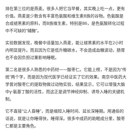
排在第三位的是燕麦。很多人把它当早餐，其实晚上吃一点，更有
价值。燕麦是少数含有丰富色氨酸和维生素B族的谷物。色氨酸是
合成褪黑素的原料，而B族维生素，特别是B6，是色氨酸转化过程
中不可缺的“辅酶”。
实验数据发现，晚餐中适量加入燕麦，能让褪黑素的水平在2小时
内明显提升。而且因为它是低升糖碳水，不会造成血糖波动，肠胃
也不会因负担过重影响睡眠。
第二名是很多人熟悉的中药材——酸枣仁。它能上榜，不是因为“传
统”两个字，而是因为现代医学已经证实了它的效果。南京中医药大
学曾对酸枣仁的提取物做过动物实验，结果显示，它可以增强大脑
中γ-氨基丁酸的活性，而这正是调节神经抑制、诱导入睡的关键机
制。
它不直接“让人昏睡”，而是缩短入睡时间、延长深睡期。用通俗的
话说，就是让你睡得快，睡得深。很多中成药的助眠成分里，酸枣
仁都是主要角色。