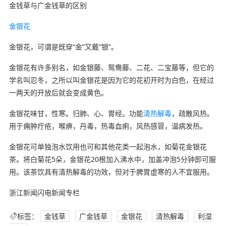
金钱草与广金钱草的区别
金银花
金银花，可谓是既穿“金”又戴“银”。
金银花有许多别名，如金银藤、鸳鸯藤、二花、二宝藤等，但它的
学名叫忍冬，之所以叫金银花是因为它的花初开时为白色，在经过
一两天的开放后就会变成黄色。
金银花味甘，性寒。归肺、心、胃经。功能
清热解毒
，疏散风热。
用于痈肿疔疮，喉痹，丹毒，热毒血痢，风热感冒，温病发热。
金银花可单独泡水饮用也可和其他花类一起泡水，如菊花金银花
茶。将白菊花5朵，金银花20根加入沸水中，加盖冲泡5分钟即可服
用。该茶饮具有清热解毒的功效，但对于脾胃虚寒的人不宜服用。
浙江新闻闪电新闻专栏
标签：
金钱草
广金钱草
金银花
清热解毒
利湿