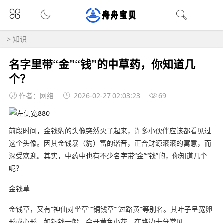
>
知识
名字里带“金”“钱”的中草药，你知道几
个？
作者：网络
2026-02-27 02:03:23
69
前段时间，金钱豹的头像突然火了起来，许多小伙伴应该都看见过
这个头像。因其金钱暴（豹）富的谐音，正合财源滚滚的寓意，而
深受欢迎。其实，中药中也有不少名字带“金”“钱”的，你知道几个
呢？
金钱草
金钱草，又有“神仙对坐草”“铜钱草”“过路黄”等别名。其叶子呈宽卵
形或心形，如铜钱一般，会开黄色小花，在路边十分常见。