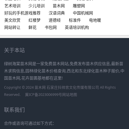
艺术培训
少儿培训
苗木网
雕塑网
好玩的手机游戏推荐
汉语词典
中国机械网
美文欣赏
红楼梦
道德经
标准件
电地暖
网站转让
鲜花
书包网
英语培训机构
关于本站
绿树海棠苗木网是一家免费苗木网站,免费发布苗木供应信息,最新苗
木求购信息,园林绿化苗木价格查询,西北和东北绿化苗木种子报价,中
国苗木网,花卉苗圃基地都在这里!
Copyright © 2024 苗木网 石家庄抖帅宫文化传媒有限公司 All Rights
Reserved.
冀ICP备2023006999号
网站地图
联系我们
合作或咨询可通过如下方式：