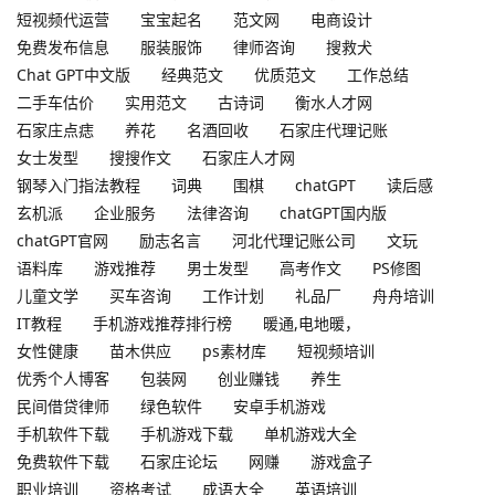
短视频代运营
宝宝起名
范文网
电商设计
免费发布信息
服装服饰
律师咨询
搜救犬
Chat GPT中文版
经典范文
优质范文
工作总结
二手车估价
实用范文
古诗词
衡水人才网
石家庄点痣
养花
名酒回收
石家庄代理记账
女士发型
搜搜作文
石家庄人才网
钢琴入门指法教程
词典
围棋
chatGPT
读后感
玄机派
企业服务
法律咨询
chatGPT国内版
chatGPT官网
励志名言
河北代理记账公司
文玩
语料库
游戏推荐
男士发型
高考作文
PS修图
儿童文学
买车咨询
工作计划
礼品厂
舟舟培训
IT教程
手机游戏推荐排行榜
暖通,电地暖，
女性健康
苗木供应
ps素材库
短视频培训
优秀个人博客
包装网
创业赚钱
养生
民间借贷律师
绿色软件
安卓手机游戏
手机软件下载
手机游戏下载
单机游戏大全
免费软件下载
石家庄论坛
网赚
游戏盒子
职业培训
资格考试
成语大全
英语培训