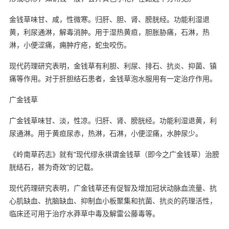
金钱草味甘、咸，性微寒。归肝、胆、肾、膀胱经。功能利湿退
黄，利尿通淋，解毒消肿。用于湿热黄疸，胆胀胁痛，石淋，热
淋，小便涩痛，痈肿疔疮，蛇虫咬伤。
现代药理研究表明，金钱草有利胆、利尿、排石、抗炎、抑菌、镇
痛等作用。对于肝胆结石患者，金钱草泡水服用有一定治疗作用。
广金钱草
广金钱草味甘、淡，性凉。归肝、肾、膀胱经。功能利湿退黄，利
尿通淋。用于黄疸尿赤，热淋，石淋，小便涩痛，水肿尿少。
《岭南草药志》就有“现代缪永祺谓金钱草（即今之广金钱草）治膀
胱结石，甚为奇效”的记载。
现代药理研究表明，广金钱草还有促智及增加冠状动脉血流量、抗
心肌缺血、抗脑缺血、抑制血小板聚集和抗菌、抗炎的药理活性，
临床还可用于治疗水莽草中毒及解雷公藤毒等。