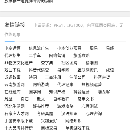
族推荐一道健脾补肾的汤膳
友情链接
申请要求：PR≥1，IP≥1000，内容属同类网站，无
作弊现象
电商运营
信息流广告
小本创业项目
周易
易经
代理招生
二手车
网络营销
旅游攻略
非物质文化遗产
查字典
社区团购
精雕图
戏曲下载
抖音代运营
易学网
互联网资讯
成语
成语故事
诗词
工商注册
注册公司
抖音带货
云南旅游网
网络游戏
代理记账
短视频运营
在线题库
国学网
知识产权
抖音运营
雕龙客
雕塑
奇石
散文
自学教程
常用文书
河北生活网
好书推荐
游戏攻略
心理测试
石家庄人才网
考研真题
汉语知识
心理咨询
手游安卓版下载
兴趣爱好
网络知识
十大品牌排行榜
商标交易
单机游戏下载