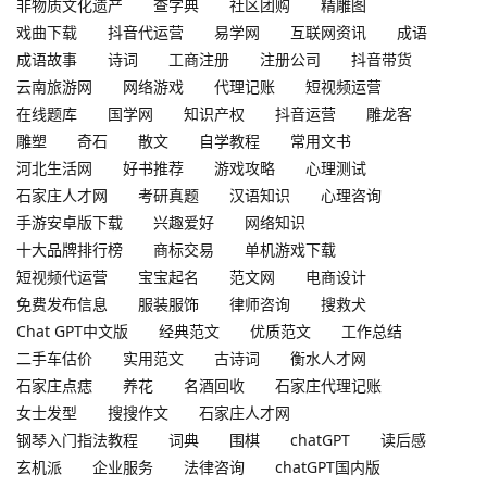
非物质文化遗产
查字典
社区团购
精雕图
戏曲下载
抖音代运营
易学网
互联网资讯
成语
成语故事
诗词
工商注册
注册公司
抖音带货
云南旅游网
网络游戏
代理记账
短视频运营
在线题库
国学网
知识产权
抖音运营
雕龙客
雕塑
奇石
散文
自学教程
常用文书
河北生活网
好书推荐
游戏攻略
心理测试
石家庄人才网
考研真题
汉语知识
心理咨询
手游安卓版下载
兴趣爱好
网络知识
十大品牌排行榜
商标交易
单机游戏下载
短视频代运营
宝宝起名
范文网
电商设计
免费发布信息
服装服饰
律师咨询
搜救犬
Chat GPT中文版
经典范文
优质范文
工作总结
二手车估价
实用范文
古诗词
衡水人才网
石家庄点痣
养花
名酒回收
石家庄代理记账
女士发型
搜搜作文
石家庄人才网
钢琴入门指法教程
词典
围棋
chatGPT
读后感
玄机派
企业服务
法律咨询
chatGPT国内版