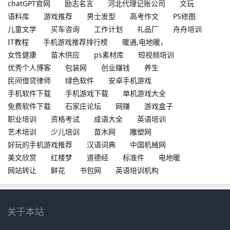
chatGPT官网
励志名言
河北代理记账公司
文玩
语料库
游戏推荐
男士发型
高考作文
PS修图
儿童文学
买车咨询
工作计划
礼品厂
舟舟培训
IT教程
手机游戏推荐排行榜
暖通,电地暖，
女性健康
苗木供应
ps素材库
短视频培训
优秀个人博客
包装网
创业赚钱
养生
民间借贷律师
绿色软件
安卓手机游戏
手机软件下载
手机游戏下载
单机游戏大全
免费软件下载
石家庄论坛
网赚
游戏盒子
职业培训
资格考试
成语大全
英语培训
艺术培训
少儿培训
苗木网
雕塑网
好玩的手机游戏推荐
汉语词典
中国机械网
美文欣赏
红楼梦
道德经
标准件
电地暖
网站转让
鲜花
书包网
英语培训机构
关于本站