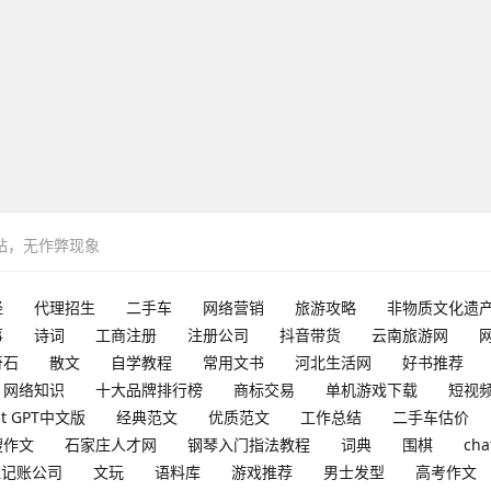
网站，无作弊现象
经
代理招生
二手车
网络营销
旅游攻略
非物质文化遗
事
诗词
工商注册
注册公司
抖音带货
云南旅游网
奇石
散文
自学教程
常用文书
河北生活网
好书推荐
网络知识
十大品牌排行榜
商标交易
单机游戏下载
短视
at GPT中文版
经典范文
优质范文
工作总结
二手车估价
搜作文
石家庄人才网
钢琴入门指法教程
词典
围棋
cha
理记账公司
文玩
语料库
游戏推荐
男士发型
高考作文