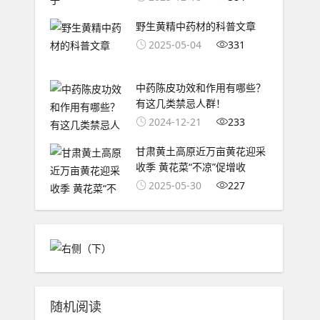
野生黄精中药材的科普文章
2025-05-04
331
中药陈皮功效和作用有哪些？
有这几类禁忌人群！
2024-12-21
233
甘肃黄土高原近万亩黄花迎采
收季 黄花菜“不凉”促增收
2025-05-30
227
随机阅读