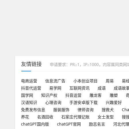
友情链接
申请要求：PR≥1，IP≥1000，内容属同类
电商运营
信息流广告
小本创业项目
周易
易
抖音代运营
易学网
互联网资讯
成语
成语故
国学网
知识产权
抖音运营
雕龙客
雕塑
汉语知识
心理咨询
手游安卓版下载
兴趣爱好
免费发布信息
服装服饰
律师咨询
搜救犬
Ch
养花
名酒回收
石家庄代理记账
女士发型
搜
chatGPT国内版
chatGPT官网
励志名言
河北代