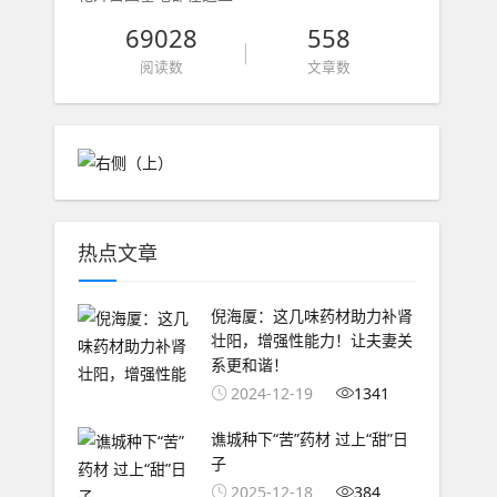
69028
558
阅读数
文章数
热点文章
倪海厦：这几味药材助力补肾
壮阳，增强性能力！让夫妻关
系更和谐！
2024-12-19
1341
谯城种下“苦”药材 过上“甜”日
子
2025-12-18
384