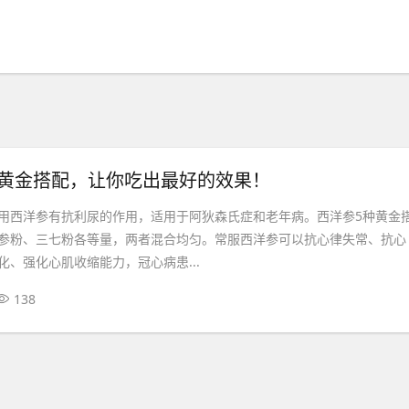
种黄金搭配，让你吃出最好的效果！
用西洋参有抗利尿的作用，适用于阿狄森氏症和老年病。西洋参5种黄金
参粉、三七粉各等量，两者混合均匀。常服西洋参可以抗心律失常、抗心
化、强化心肌收缩能力，冠心病患...
138