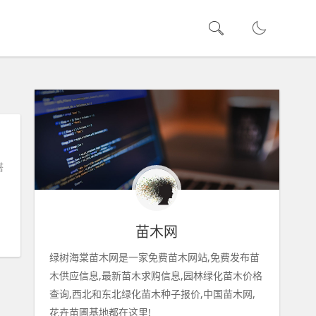
搭
苗木网
绿树海棠苗木网是一家免费苗木网站,免费发布苗
木供应信息,最新苗木求购信息,园林绿化苗木价格
查询,西北和东北绿化苗木种子报价,中国苗木网,
花卉苗圃基地都在这里!