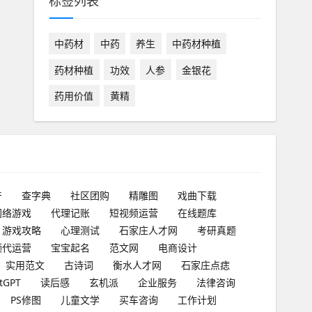
标签列表
中药材
中药
养生
中药材种植
药材种植
功效
人参
金银花
药用价值
黄精
产
查字典
社区团购
精雕图
戏曲下载
网络游戏
代理记账
短视频运营
在线题库
游戏攻略
心理测试
石家庄人才网
考研真题
频代运营
宝宝起名
范文网
电商设计
实用范文
古诗词
衡水人才网
石家庄点痣
tGPT
读后感
玄机派
企业服务
法律咨询
PS修图
儿童文学
买车咨询
工作计划