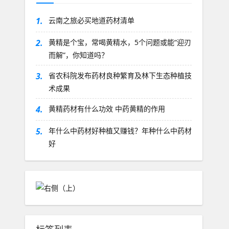
1.
云南之旅必买地道药材清单
2.
黄精是个宝，常喝黄精水，5个问题或能“迎刃
而解”，你知道吗？
3.
省农科院发布药材良种繁育及林下生态种植技
术成果
4.
黄精药材有什么功效 中药黄精的作用
5.
年什么中药材好种植又赚钱？年种什么中药材
好