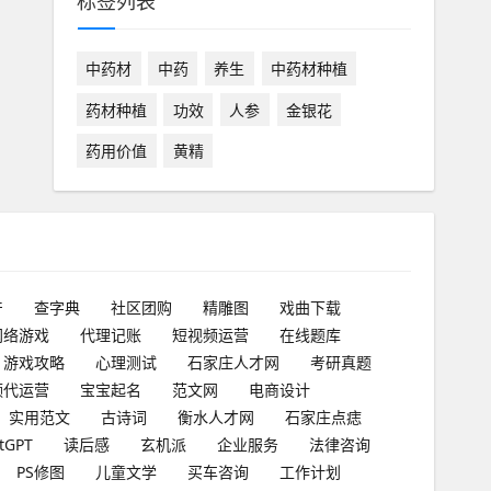
标签列表
中药材
中药
养生
中药材种植
药材种植
功效
人参
金银花
药用价值
黄精
产
查字典
社区团购
精雕图
戏曲下载
网络游戏
代理记账
短视频运营
在线题库
游戏攻略
心理测试
石家庄人才网
考研真题
频代运营
宝宝起名
范文网
电商设计
实用范文
古诗词
衡水人才网
石家庄点痣
tGPT
读后感
玄机派
企业服务
法律咨询
PS修图
儿童文学
买车咨询
工作计划