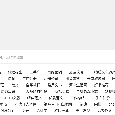
网站，无作弊现象
经
代理招生
二手车
网络营销
旅游攻略
非物质文化遗
事
诗词
工商注册
注册公司
抖音带货
云南旅游网
奇石
散文
自学教程
常用文书
河北生活网
好书推荐
网络知识
十大品牌排行榜
商标交易
单机游戏下载
短视
at GPT中文版
经典范文
优质范文
工作总结
二手车估价
搜作文
石家庄人才网
钢琴入门指法教程
词典
围棋
cha
理记账公司
文玩
语料库
游戏推荐
男士发型
高考作文