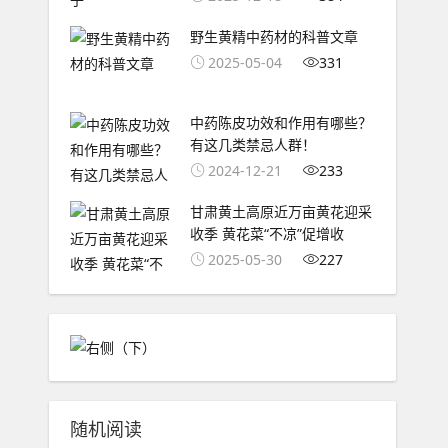
野生黄精中药材的科普文章
2025-05-04
331
中药陈皮功效和作用有哪些？
有这几类禁忌人群！
2024-12-21
233
甘肃黄土高原近万亩黄花迎采
收季 黄花菜“不凉”促增收
2025-05-30
227
随机阅读