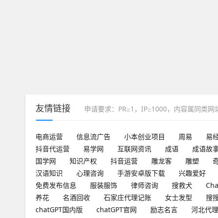
友情链接
申请要求：PR≥1，IP≥1000，内容属同类
电商运营
信息流广告
小本创业项目
周易
易
抖音代运营
易学网
互联网资讯
成语
成语故
国学网
知识产权
抖音运营
雕龙客
雕塑
汉语知识
心理咨询
手游安卓版下载
兴趣爱好
免费发布信息
服装服饰
律师咨询
搜救犬
Ch
养花
名酒回收
石家庄代理记账
女士发型
搜
chatGPT国内版
chatGPT官网
励志名言
河北代