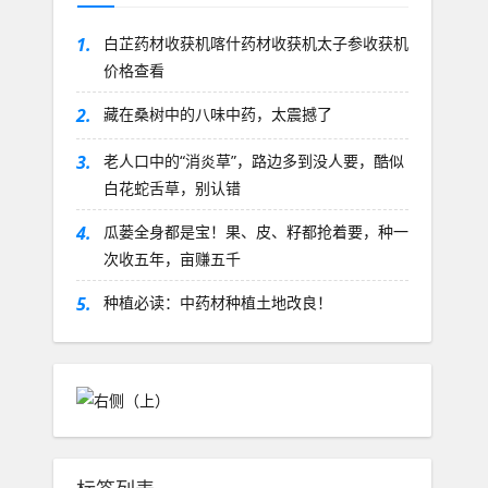
1.
白芷药材收获机喀什药材收获机太子参收获机
价格查看
2.
藏在桑树中的八味中药，太震撼了
3.
老人口中的“消炎草”，路边多到没人要，酷似
白花蛇舌草，别认错
4.
瓜蒌全身都是宝！果、皮、籽都抢着要，种一
次收五年，亩赚五千
5.
种植必读：中药材种植土地改良！