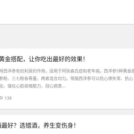
种黄金搭配，让你吃出最好的效果！
用西洋参有抗利尿的作用，适用于阿狄森氏症和老年病。西洋参5种黄金
参粉、三七粉各等量，两者混合均匀。常服西洋参可以抗心律失常、抗心
化、强化心肌收缩能力，冠心病患...
138
酒最好？选错酒，养生变伤身！