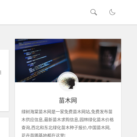
搭
苗木网
绿树海棠苗木网是一家免费苗木网站,免费发布苗
木供应信息,最新苗木求购信息,园林绿化苗木价格
查询,西北和东北绿化苗木种子报价,中国苗木网,
花卉苗圃基地都在这里!