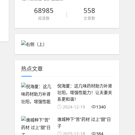
68985
558
阅读数
文章数
热点文章
倪海厦：这几味药材助力补肾
壮阳，增强性能力！让夫妻关
系更和谐！
2024-12-19
1340
谯城种下“苦”药材 过上“甜”日
子
2025-12-18
384