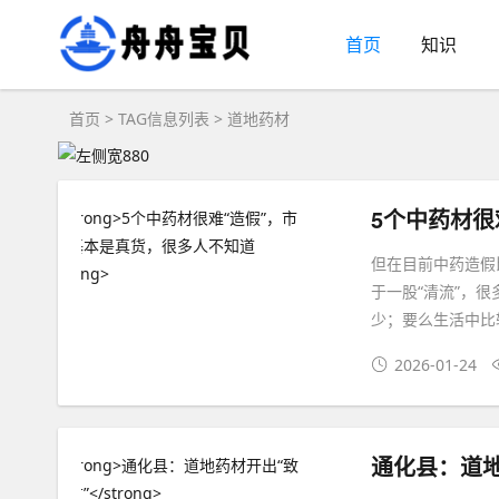
首页
知识
首页
> TAG信息列表 > 道地药材
5个中药材很
但在目前中药造假
于一股“清流”，
少；要么生活中比
2026-01-24
通化县：道地