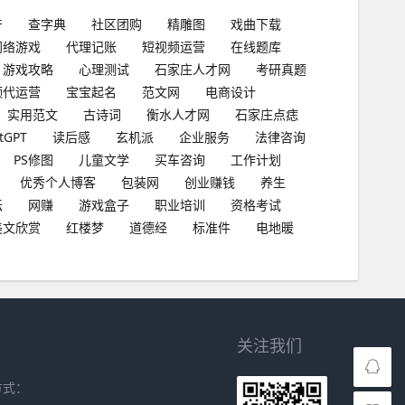
产
查字典
社区团购
精雕图
戏曲下载
网络游戏
代理记账
短视频运营
在线题库
游戏攻略
心理测试
石家庄人才网
考研真题
频代运营
宝宝起名
范文网
电商设计
实用范文
古诗词
衡水人才网
石家庄点痣
tGPT
读后感
玄机派
企业服务
法律咨询
PS修图
儿童文学
买车咨询
工作计划
优秀个人博客
包装网
创业赚钱
养生
坛
网赚
游戏盒子
职业培训
资格考试
美文欣赏
红楼梦
道德经
标准件
电地暖
关注我们
方式：