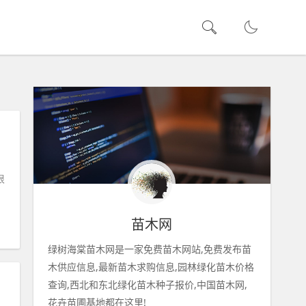
属
很
苗木网
绿树海棠苗木网是一家免费苗木网站,免费发布苗
木供应信息,最新苗木求购信息,园林绿化苗木价格
查询,西北和东北绿化苗木种子报价,中国苗木网,
花卉苗圃基地都在这里!