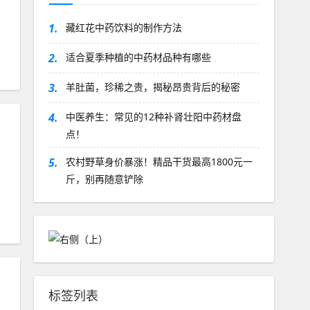
1.
藏红花中药饮料的制作方法
2.
适合夏季种植的中药材品种有哪些
3.
羊肚菌，珍稀之贵，揭秘昂贵背后的秘密
4.
中医养生：常见的12种补肾壮阳中药材盘
点！
药
5.
农村野草身价暴涨！精品干货最高1800元一
斤，别再随意铲除
标签列表
药