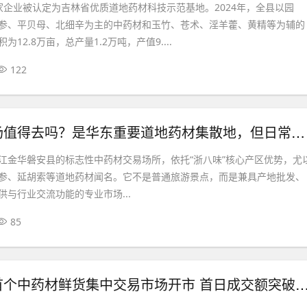
家企业被认定为吉林省优质道地药材科技示范基地。2024年，全县以园
参、平贝母、北细辛为主的中药材和玉竹、苍术、淫羊藿、黄精等为辅的
12.8万亩，总产量1.2万吨，产值9....
122
磐安药材市场值得去吗？是华东重要道地药材集散地，但日常采购不必专程前往
江金华磐安县的标志性中药材交易场所，依托“浙八味”核心产区优势，尤
参、延胡索等道地药材闻名。它不是普通旅游景点，而是兼具产地批发、
与行业交流功能的专业市场...
85
大别山南麓首个中药材鲜货集中交易市场开市 首日成交额突破