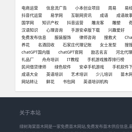
电商运营
信息流广告
小本创业项目
周易
易
抖音代运营
易学网
互联网资讯
成语
成语故
国学网
知识产权
抖音运营
雕龙客
雕塑
汉语知识
心理咨询
手游安卓版下载
兴趣爱好
免费发布信息
服装服饰
律师咨询
搜救犬
Ch
养花
名酒回收
石家庄代理记账
女士发型
搜
chatGPT国内版
chatGPT官网
励志名言
河北代
礼品厂
舟舟培训
IT教程
手机游戏推荐排行榜
民间借贷律师
绿色软件
安卓手机游戏
手机软件
成语大全
英语培训
艺术培训
少儿培训
苗木
网站转让
鲜花
书包网
英语培训机构
关于本站
绿树海棠苗木网是一家免费苗木网站,免费发布苗木供应信息,