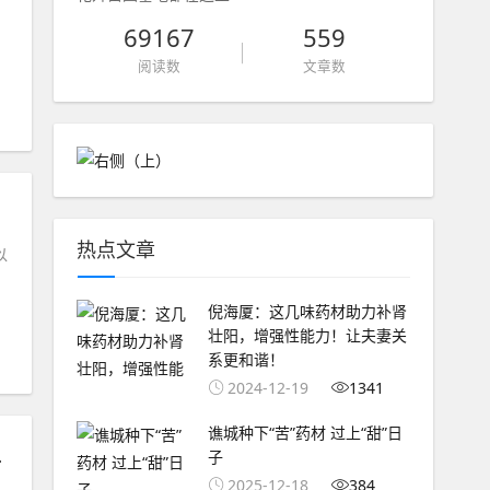
69167
559
阅读数
文章数
热点文章
以
倪海厦：这几味药材助力补肾
壮阳，增强性能力！让夫妻关
系更和谐！
2024-12-19
1341
谯城种下“苦”药材 过上“甜”日
2500万元
子
2025-12-18
384