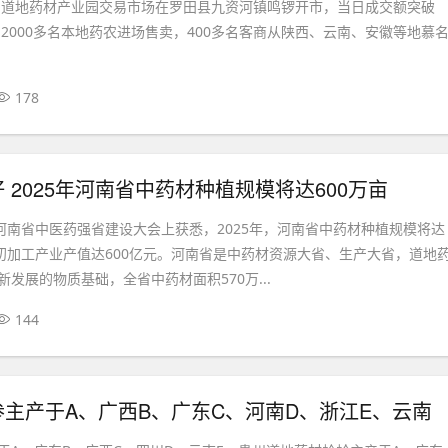
别山道地药材产业园交易市场在罗田县九资河镇鸣锣开市，当日成交额突破
了2000多名本地药农进场售卖，400多名客商从陕西、云南、安徽等地慕
178
 2025年河南省中药材种植规模将达600万亩
从河南省中医药强省建设大会上获悉，2025年，河南省中药材种植规模将达
和初加工产业产值达600亿元。河南省是中药材资源大省、生产大省，道地
发展的物质基础，全省中药材面积570万...
144
主产于A、广西B、广东C、河南D、浙江E、云南