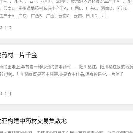
于A、广东B、广西C、四川D、云南E、贵州道地药材蛤蚧主产于A．广东
D．云南E．贵州道地药材玄参主产于A．广西B．广东C．河南D．浙江E．
产于A．广东、广西B．广西、云南C．云南、四川D．四...
117
地药材一片千金
奇的土地上,孕育着一种珍贵的道地药材——陆川橘红。陆川橘红是道地
橘红(种)。陆川橘红既是药中翘楚,亦是食中佳品,浑身皆是宝,一片值千
111
北亚构建中药材交易集散地
展示吉林道地药材。中韩北药交易中心展示吉林道地药材。郭佳)坐拥中