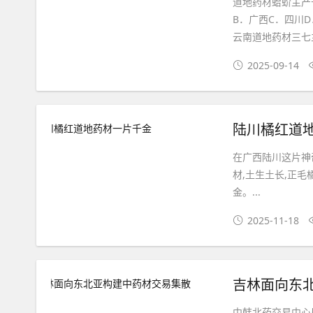
道地药材蛤蚧主产
B．广西C．四川
云南道地药材三七主
2025-09-14
陆川橘红道
在广西陆川这片神
材,土生土长,正毛
金。...
2025-11-18
吉林面向东
中韩北药交易中心