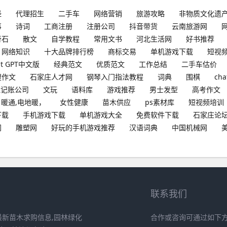
经
代理招生
二手车
网络营销
旅游攻略
非物质文化遗
事
诗词
工商注册
注册公司
抖音带货
云南旅游网
奇石
散文
自学教程
常用文书
河北生活网
好书推荐
网络知识
十大品牌排行榜
商标交易
单机游戏下载
短视
at GPT中文版
经典范文
优质范文
工作总结
二手车估价
搜作文
石家庄人才网
钢琴入门指法教程
词典
围棋
cha
理记账公司
文玩
语料库
游戏推荐
男士发型
高考作文
暖通,电地暖，
女性健康
苗木供应
ps素材库
短视频培训
下载
手机游戏下载
单机游戏大全
免费软件下载
石家庄论
网
雕塑网
好玩的手机游戏推荐
汉语词典
中国机械网
联系我们
最新苗木求购信息,园林绿化
合作或咨询可通过如下