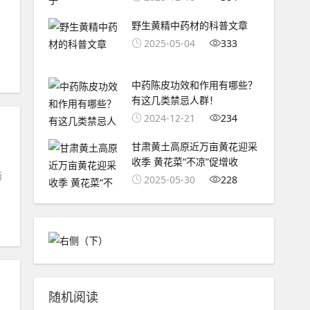
名
野生黄精中药材的科普文章
2025-05-04
333
中药陈皮功效和作用有哪些？
有这几类禁忌人群！
2024-12-21
234
甘肃黄土高原近万亩黄花迎采
收季 黄花菜“不凉”促增收
药
2025-05-30
228
随机阅读